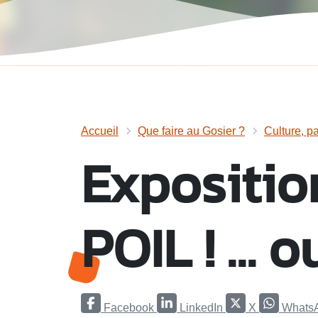
Accueil
Que faire au Gosier ?
Culture, pa
Expositio
POIL ! ... 
Facebook
LinkedIn
X
Whats