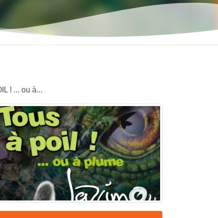
! ... ou à...