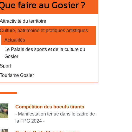
Que faire au Gosier ?
Attractivité du territoire
Culture, patrimoine et pratiques artistiques
Actualités
Le Palais des sports et de la culture du
Gosier
Sport
Tourisme Gosier
onsulter également
Compétition des boeufs tirants
- Manifestation tenue dans le cadre de
la FPG 2024 -