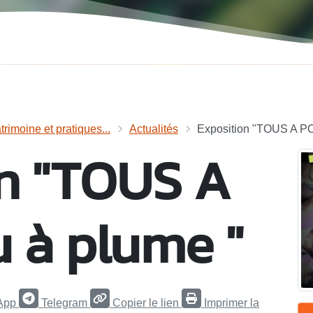
trimoine et pratiques...
Actualités
Exposition "TOUS A POIL 
n "TOUS A
ou à plume "
App
Telegram
Copier le lien
Imprimer la