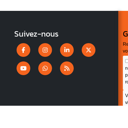
Suivez-nous
G
Re
vo
n
p
r
V
v