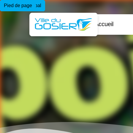
Menu principal
Contenu principal
Pied de page
Accueil