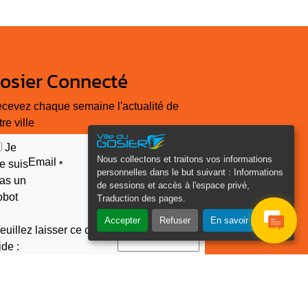
osier Connecté
cevez chaque semaine l'actualité de
tre ville
Je
Nous collectons et traitons vos informations
Email
e suis
*
personnelles dans le but suivant :
Informations
as un
de sessions et accès à l'espace privé,
obot
Traduction des pages
.
Accepter
Refuser
En savoir plus
euillez laisser ce champ
ide :