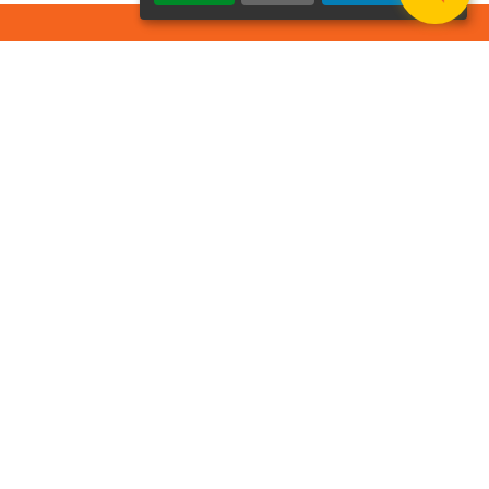
osier Connecté
cevez chaque semaine l'actualité de
tre ville
Veuillez laisser ce champ
Je
vide :
e suis
as un
Email
*
obot