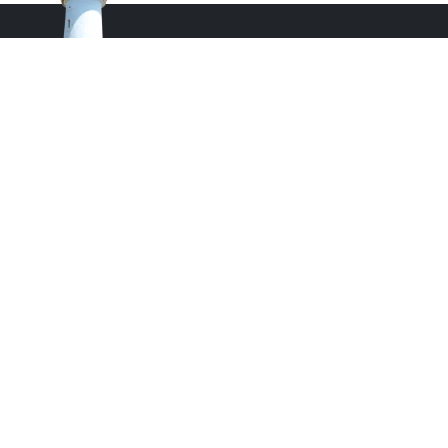
Monsieur le Maire Michel HOTIN
Ville du Gosier
67, Boulevard du Général de Gaulle
97190 Le Gosier
Tél.
05 90 84 86 86
Envoyer un email
Contacter la P.R.A.D.A
Contactez le délégué à la protection des
données personnelles - D.P.O