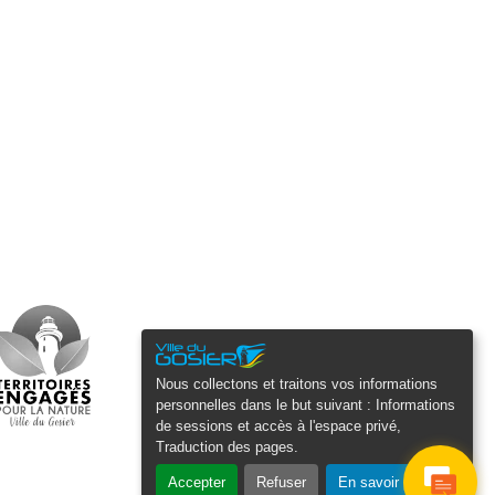
Nous collectons et traitons vos informations
personnelles dans le but suivant :
Informations
de sessions et accès à l'espace privé,
Traduction des pages
.
Accepter
Refuser
En savoir plus