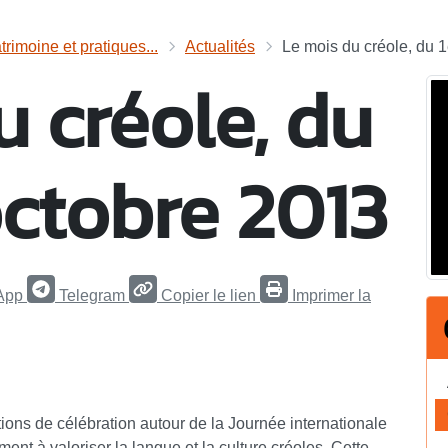
trimoine et pratiques...
Actualités
Le mois du créole, du 1e
u créole, du
octobre 2013
App
Telegram
Copier le lien
Imprimer la
tions de célébration autour de la Journée internationale
ent à valoriser la langue et la culture créoles. Cette