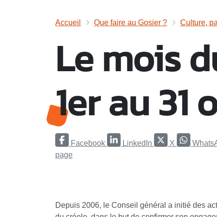
Accueil
Que faire au Gosier ?
Culture, pa
Le mois d
1er au 31 
Facebook
LinkedIn
X
Whats
page
Depuis 2006, le Conseil général a initié des ac
du créole, dans le but de confirmer son engagem