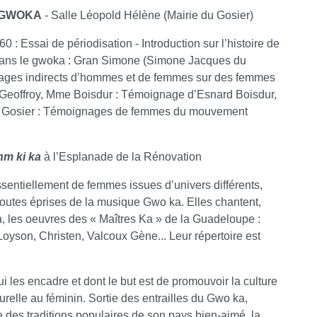
E GWOKA
- Salle Léopold Hélène (Mairie du Gosier)
: Essai de périodisation - Introduction sur l’histoire de
ans le gwoka : Gran Simone (Simone Jacques du
nages indirects d’hommes et de femmes sur des femmes
 Geoffroy, Mme Boisdur : Témoignage d’Esnard Boisdur,
du Gosier : Témoignages de femmes du mouvement
nm ki ka
à l’Esplanade de la Rénovation
entiellement de femmes issues d’univers différents,
 toutes éprises de la musique Gwo ka. Elles chantent,
 les oeuvres des « Maîtres Ka » de la Guadeloupe :
yson, Christen, Valcoux Gène... Leur répertoire est
i les encadre et dont le but est de promouvoir la culture
turelle au féminin. Sortie des entrailles du Gwo ka,
 des traditions populaires de son pays bien-aimé, la