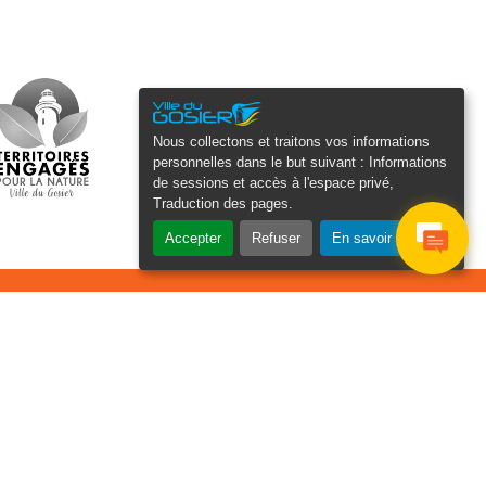
Nous collectons et traitons vos informations
personnelles dans le but suivant :
Informations
de sessions et accès à l'espace privé,
Traduction des pages
.
Accepter
Refuser
En savoir plus
osier Connecté
cevez chaque semaine l'actualité de
tre ville
Je
Email