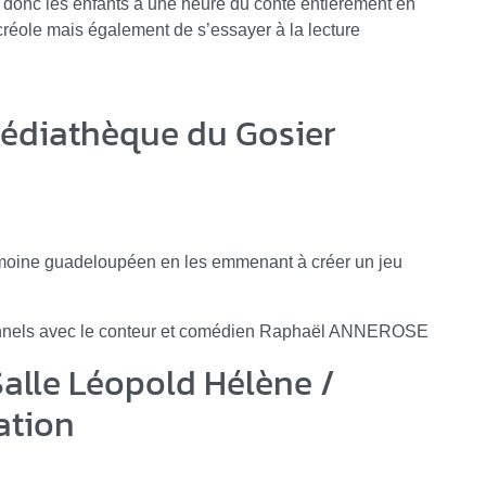
ite donc les enfants à une heure du conte entièrement en
 créole mais également de s’essayer à la lecture
Médiathèque du Gosier
atrimoine guadeloupéen en les emmenant à créer un jeu
itionnels avec le conteur et comédien Raphaël ANNEROSE
Salle Léopold Hélène /
ation