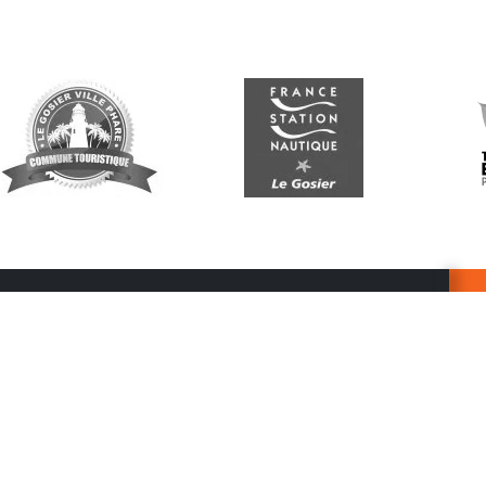
Suivez-nous
G
Re
vo