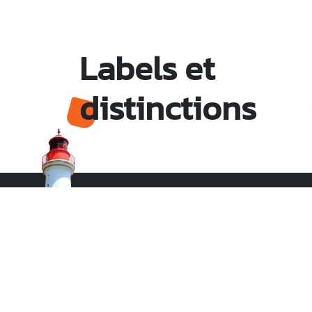
Labels et
distinctions
Monsieur le Maire Michel HOTIN
Ville du Gosier
67, Boulevard du Général de Gaulle