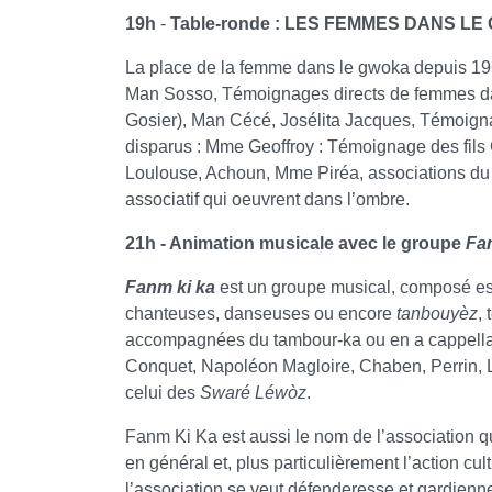
19h
-
Table-ronde : LES FEMMES DANS L
La place de la femme dans le gwoka depuis 1960 
Man Sosso, Témoignages directs de femmes d
Gosier), Man Cécé, Josélita Jacques, Témoig
disparus : Mme Geoffroy : Témoignage des fils
Loulouse, Achoun, Mme Piréa, associations 
associatif qui oeuvrent dans l’ombre.
21h - Animation musicale avec le groupe
Fa
Fanm ki ka
est un groupe musical, composé ess
chanteuses, danseuses ou encore
tanbouyèz
,
accompagnées du tambour-ka ou en a cappella,
Conquet, Napoléon Magloire, Chaben, Perrin, Lo
celui des
Swaré Léwòz
.
Fanm Ki Ka est aussi le nom de l’association qu
en général et, plus particulièrement l’action cul
l’association se veut défenderesse et gardienne