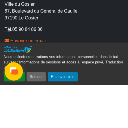
Ville du Gosier
67, Boulevard du Général de Gaulle
97190 Le Gosier
Tél.
05 90 84 86 86
Envoyer un email
Contacter la P.R.A.D.A
Contactez le délégué à la protection des données
Nous collectons et traitons vos informations personnelles dans le but
suivant :
Informations de sessions et accès à l'espace privé, Traduction
personnelles - D.P.O
des pages
.
Accepter
Refuser
En savoir plus
Suivez-nous