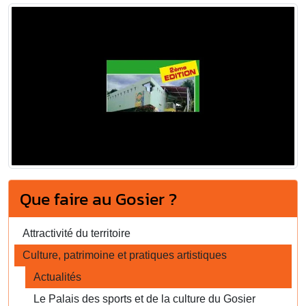
Que faire au Gosier ?
Attractivité du territoire
Culture, patrimoine et pratiques artistiques
Actualités
Le Palais des sports et de la culture du Gosier