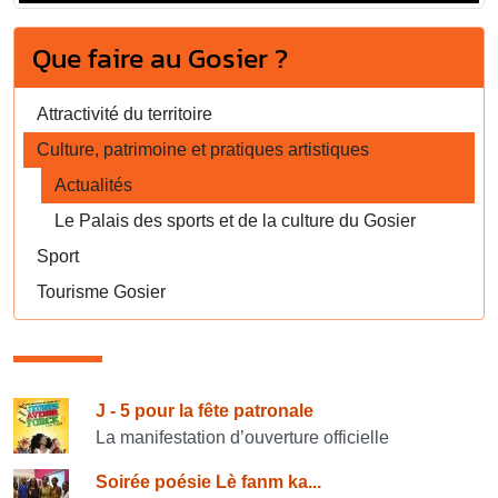
Que faire au Gosier ?
Attractivité du territoire
Culture, patrimoine et pratiques artistiques
Actualités
Le Palais des sports et de la culture du Gosier
Sport
Tourisme Gosier
Consulter également
J - 5 pour la fête patronale
La manifestation d’ouverture officielle
Soirée poésie Lè fanm ka...