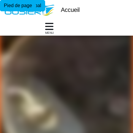
Menu principal
Contenu principal
Pied de page
Accueil
MENU