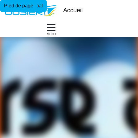
Menu principal
Contenu principal
Pied de page
Accueil
MENU