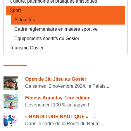
Culture, patrimoine et pratiques artistiques
Sport
Actualités
Cadre réglementaire en matière sportive
Equipements sportifs du Gosier
Tourisme Gosier
Consulter également
Open de Jiu Jitsu au Gosier
Ce samedi 2 novembre 2024, le Palais...
Fitness Aquaday, 1ère édition
L’événement 100 % aquagym !
« HANDI TOUR NAUTIQUE » –...
Dans le cadre de la Route du Rhum...