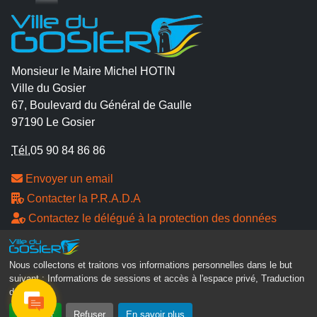
Monsieur le Maire Michel HOTIN
Ville du Gosier
67, Boulevard du Général de Gaulle
97190 Le Gosier
Tél.
05 90 84 86 86
Envoyer un email
Contacter la P.R.A.D.A
Contactez le délégué à la protection des données
personnelles - D.P.O
Nous collectons et traitons vos informations personnelles dans le but
Suivez-nous
suivant :
Informations de sessions et accès à l'espace privé, Traduction
des pages
.
Accepter
Refuser
En savoir plus