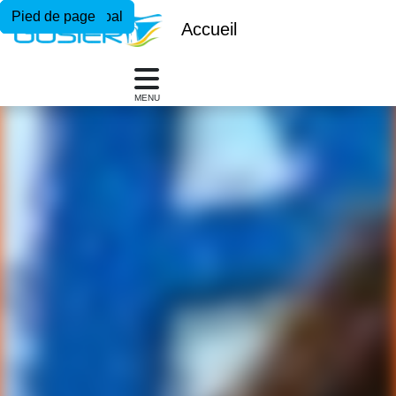
Menu principal
Contenu principal
Pied de page
Accueil
MENU