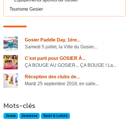
Tourisme Gosier
Consulter également
Gosier Paddle Day, 1ère...
Samedi 5 juillet, la Ville du Gosier...
C’est parti pour GOSIER À...
ÇA BOUGE AU GOSIER... ÇA BOUGE ! La...
Réception des clubs de...
Mardi 25 septembre 2018, en salle...
Mots-clés
Jeune
Jeunesse
Sport & Loisirs