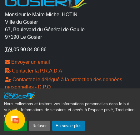
Monsieur le Maire Michel HOTIN
Ville du Gosier
67, Boulevard du Général de Gaulle
97190 Le Gosier
Tél.
05 90 84 86 86
Envoyer un email
Contacter la P.R.A.D.A
Contactez le délégué à la protection des données
personnelles - D.P.O
Suivez-nous
Nous collectons et traitons vos informations personnelles dans le but
suivant :
Informations de sessions et accès à l'espace privé, Traduction
des pages
.
Accepter
Refuser
En savoir plus