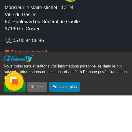
Monsieur le Maire Michel HOTIN
Ville du Gosier
67, Boulevard du Général de Gaulle
97190 Le Gosier
Tél.
05 90 84 86 86
Envoyer un email
Contacter la P.R.A.D.A
Nous collectons et traitons vos informations personnelles dans le but
Contactez le délégué à la protection des données
suivant :
Informations de sessions et accès à l'espace privé, Traduction
personnelles - D.P.O
des pages
.
Accepter
Refuser
En savoir plus
Suivez-nous