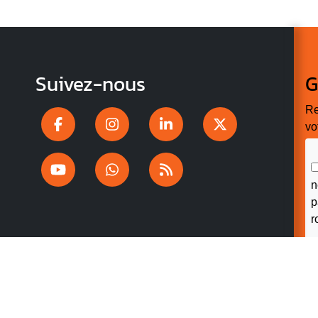
Suivez-nous
G
Re
vo
n
p
r