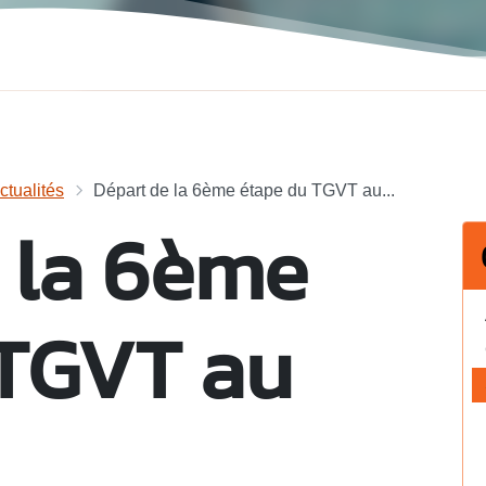
ctualités
Départ de la 6ème étape du TGVT au...
 la 6ème
 TGVT au