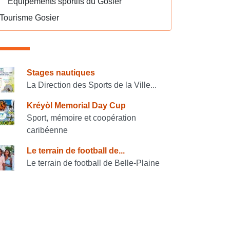
Equipements sportifs du Gosier
Tourisme Gosier
onsulter également
Stages nautiques
La Direction des Sports de la Ville...
Kréyòl Memorial Day Cup
Sport, mémoire et coopération
caribéenne
Le terrain de football de...
Le terrain de football de Belle-Plaine