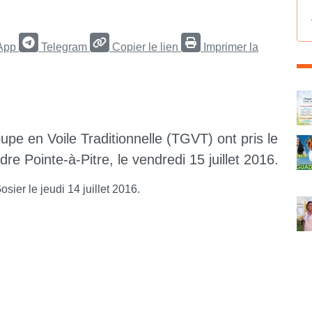
App
Telegram
Copier le lien
Imprimer la
C
pe en Voile Traditionnelle (TGVT) ont pris le
re Pointe-à-Pitre, le vendredi 15 juillet 2016.
sier le jeudi 14 juillet 2016.