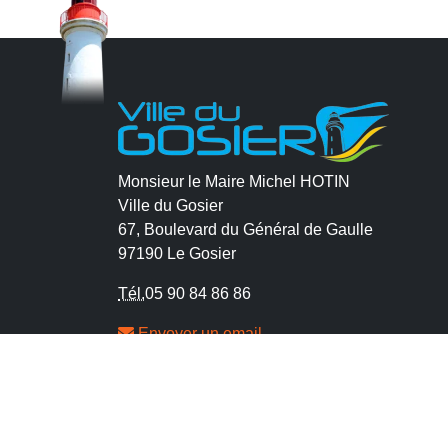
Monsieur le Maire Michel HOTIN
Ville du Gosier
67, Boulevard du Général de Gaulle
97190 Le Gosier
Tél.
05 90 84 86 86
Envoyer un email
Contacter la P.R.A.D.A
Contactez le délégué à la protection des
données personnelles - D.P.O