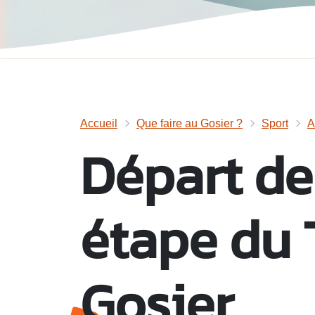
Accueil
Que faire au Gosier ?
Sport
A
Départ de
étape du
Gosier