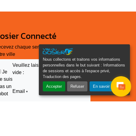
osier Connecté
cevez chaque semaine l'actualité de
tre ville
Nous collectons et traitons vos informations
Veuillez laisser ce champ
personnelles dans le but suivant :
Informations
de sessions et accès à l'espace privé,
Je
vide :
Traduction des pages
.
e suis
as un
Accepter
Refuser
En savoir plus
Email
*
obot