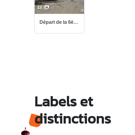
48
Départ de la 6ème étape du TGVT au Gosier
Labels et
distinctions