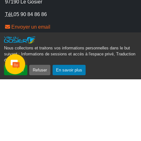
97190 Le Gosier
Tél.
05 90 84 86 86
Envoyer un email
Contacter la P.R.A.D.A
Contactez le délégué à la protection des données
Nous collectons et traitons vos informations personnelles dans le but
personnelles - D.P.O
suivant :
Informations de sessions et accès à l'espace privé, Traduction
des pages
.
Suivez-nous
Accepter
Refuser
En savoir plus