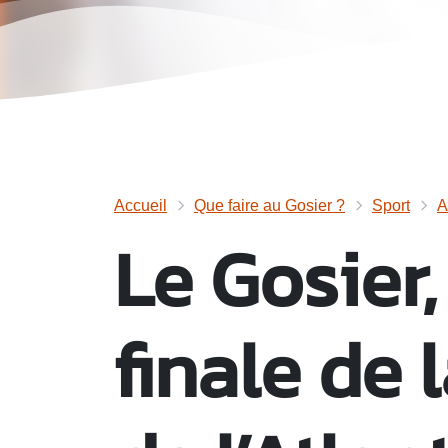
Accueil
Que faire au Gosier ?
Sport
A
Le Gosier,
finale de 