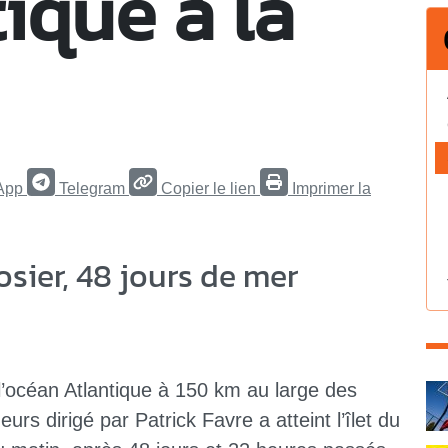
tique à la
App
Telegram
Copier le lien
Imprimer la
Gosier, 48 jours de mer
C
 l’océan Atlantique à 150 km au large des
rs dirigé par Patrick Favre a atteint l’îlet du