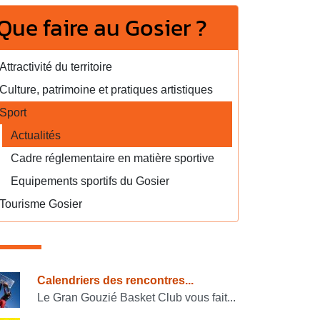
Que faire au Gosier ?
Attractivité du territoire
Culture, patrimoine et pratiques artistiques
Sport
Actualités
Cadre réglementaire en matière sportive
Equipements sportifs du Gosier
Tourisme Gosier
onsulter également
Calendriers des rencontres...
Le Gran Gouzié Basket Club vous fait...