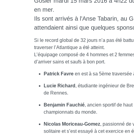
Gosier mardi 15 mars 2016 à 4h22 du
en mer.
Ils sont arrivés à l’Anse Tabarin, au 
attendaient ainsi que quelques spons
Si le record global de 32 jours n’a pas été batt
traverser l’Atlantique a été atteint.
L’équipage composé de 4 hommes et 2 femmes don
d’arriver sains et saufs à bon port.
Patrick Favre
en est à sa 5ème traversée à
Lucie Richard
, étudiante ingénieur de Br
de Rennes.
Benjamin Fauchié
, ancien sportif de haut
championnats du monde.
Nicolas Moriceau-Gomez
, passionné de v
solitaire et s’est essayé à cet exercice en 