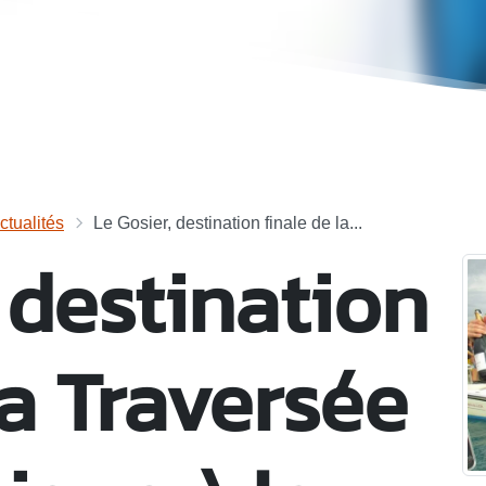
ctualités
Le Gosier, destination finale de la...
 destination
la Traversée