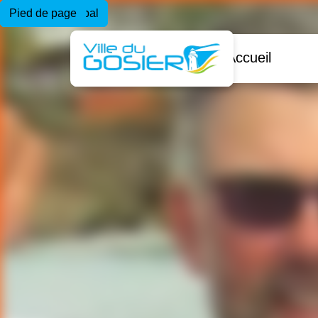
Menu principal
Contenu principal
Pied de page
Accueil