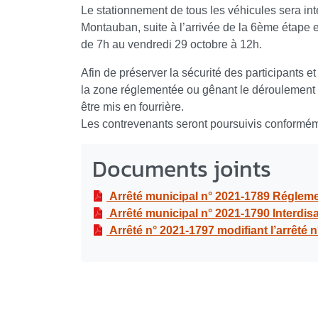
Le stationnement de tous les véhicules sera in
Montauban, suite à l’arrivée de la 6ème étape e
de 7h au vendredi 29 octobre à 12h.
Afin de préserver la sécurité des participants e
la zone réglementée ou gênant le déroulement d
être mis en fourrière.
Les contrevenants seront poursuivis conformém
Documents joints
Arrêté municipal n° 2021-1789 Réglementant la circulation et le stationnement sur la RD 119, au bd
Arrêté municipal n° 2021-1790 Interdisant l’exploitation de tout stand de jeux de hasard de toute nature, les tirs de pétards et autres objets dangereux, les armes (réelles ou f
Arrêté n° 2021-1797 modifiant l’arrêté n° 2021-1530 réglementant la circulation et le stationnement a