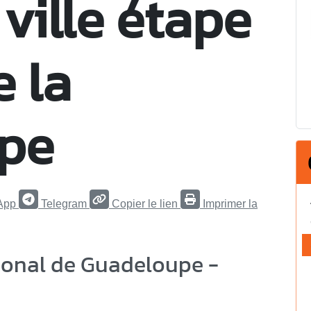
 ville étape
e la
pe
App
Telegram
Copier le lien
Imprimer la
tional de Guadeloupe -