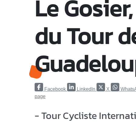
Le Gosier,
du Tour d
Guadelou
Facebook
LinkedIn
X
Whats
page
- Tour Cycliste Interna