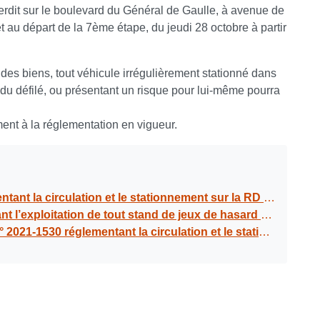
terdit sur le boulevard du Général de Gaulle, à avenue de
t au départ de la 7ème étape, du jeudi 28 octobre à partir
t des biens, tout véhicule irrégulièrement stationné dans
u défilé, ou présentant un risque pour lui-même pourra
ent à la réglementation en vigueur.
 du Général de Gaulle, à avenue de Montauban à l’occasion du 70ème tour cycliste de la Guadeloupe les 28 et 29 octobre 2021
actices), l’utilisation de bombes puantes, fumigènes et autres engins incendiaires, la vente ambulante sur le territoire du Gosier à l’occasion du 70ème tour cycliste international de Guadeloupe les 28 et 29 octobre 2021
̀ l’occasion de la manifestation cycliste "70ème tour cycliste international de la Guadeloupe, le 23, 25, 28 et le 29 octobre 2021