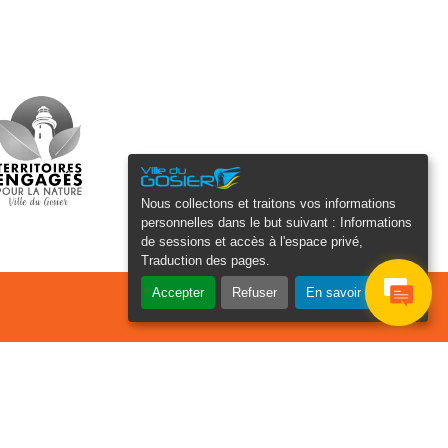
Nous collectons et traitons vos informations
personnelles dans le but suivant :
Informations
de sessions et accès à l'espace privé,
Traduction des pages
.
Accepter
Refuser
En savoir plus
osier Connecté
cevez chaque semaine l'actualité de
tre ville