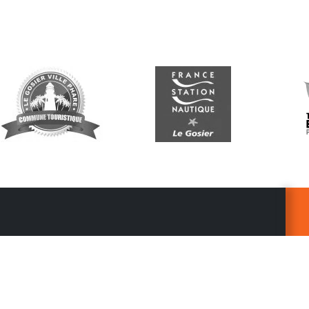
Suivez-nous
G
Re
vo