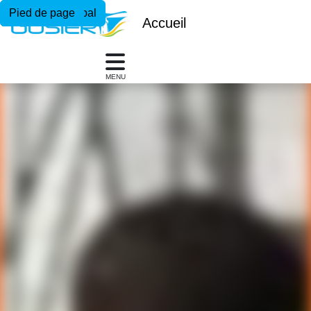
Menu principal
Contenu principal
Pied de page
Accueil
MENU