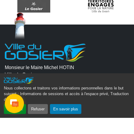
Monsieur le Maire Michel HOTIN
Ville du Gosier
67, Boulevard du Général de Gaulle
Nous collectons et traitons vos informations personnelles dans le but
97190 Le Gosier
suivant :
Informations de sessions et accès à l'espace privé, Traduction
des pages
.
Tél.
05 90 84 86 86
Accepter
Refuser
En savoir plus
Envoyer un email
Contacter la P.R.A.D.A
Contactez le délégué à la protection des données