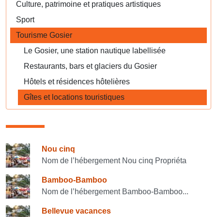
Culture, patrimoine et pratiques artistiques
Sport
Tourisme Gosier
Le Gosier, une station nautique labellisée
Restaurants, bars et glaciers du Gosier
Hôtels et résidences hôtelières
Gîtes et locations touristiques
Consulter également
Nou cinq
Nom de l’hébergement Nou cinq Propriéta
Bamboo-Bamboo
Nom de l’hébergement Bamboo-Bamboo...
Bellevue vacances