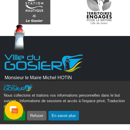
Monsieur le Maire Michel HOTIN
Ville du Gosier
67, Boulevard du Général de Gaulle
Nous collectons et traitons vos informations personnelles dans le but
97190 Le Gosier
suivant :
Informations de sessions et accès à l'espace privé, Traduction
des pages
.
Tél.
05 90 84 86 86
Accepter
Refuser
En savoir plus
Envoyer un email
Contacter la P.R.A.D.A