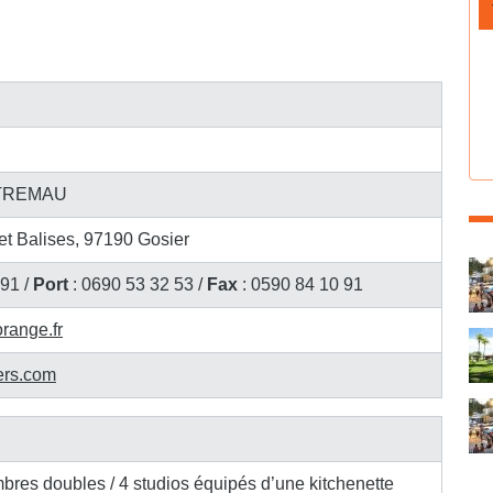
STREMAU
et Balises, 97190 Gosier
C
 91 /
Port
: 0690 53 32 53 /
Fax
: 0590 84 10 91
orange.fr
ers.com
bres doubles / 4 studios équipés d’une kitchenette