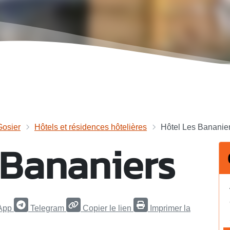
Gosier
Hôtels et résidences hôtelières
Hôtel Les Bananie
 Bananiers
App
Telegram
Copier le lien
Imprimer la