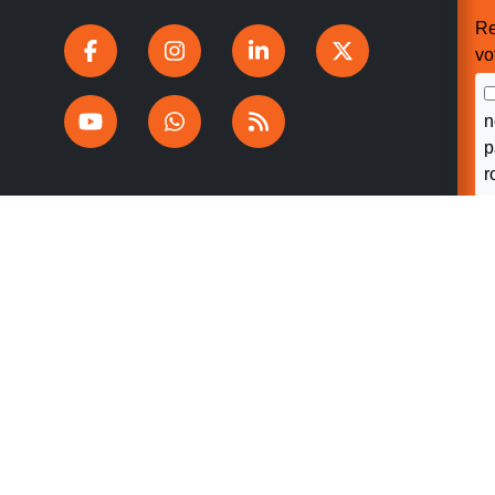
Re
vo
n
p
r
V
v