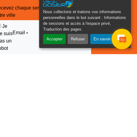
cevez chaque semaine l'actualité de
Nous collectons et traitons vos informations
tre ville
personnelles dans le but suivant :
Informations
de sessions et accès à l'espace privé,
Je
Traduction des pages
.
Email
e suis
*
Accepter
Refuser
En savoir plus
as un
obot
euillez laisser ce champ
ide :