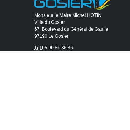
Monsieur le Maire Michel HOTIN
Ville du Gosier
67, Boulevard du Général de Gaulle
97190 Le Gosier
Tél.
05 90 84 86 86
Envoyer un email
Contacter la P.R.A.D.A
Contactez le délégué à la protection des
données personnelles - D.P.O