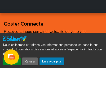
Gosier Connecté
Recevez chaque semaine l'actualité de votre ville
Veuillez laisser ce champ vide :
Nous collectons et traitons vos informations personnelles dans le but
Je ne suis pas
suivant :
Informations de sessions et accès à l'espace privé, Traduction
un robot
des pages
.
Email
*
Accepter
Refuser
En savoir plus