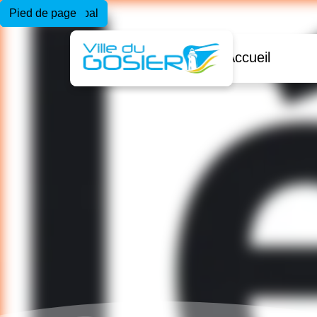
Menu principal
Contenu principal
Pied de page
Accueil