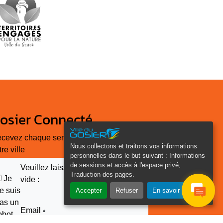
osier Connecté
cevez chaque semaine l'actualité de
Nous collectons et traitons vos informations
tre ville
personnelles dans le but suivant :
Informations
de sessions et accès à l'espace privé,
Veuillez laisser ce champ
Traduction des pages
.
Je
vide :
e suis
Accepter
Refuser
En savoir plus
as un
Email
*
obot