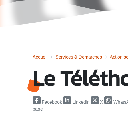
Accueil
Services & Démarches
Action so
Le Téléth
Facebook
LinkedIn
X
Whats
page