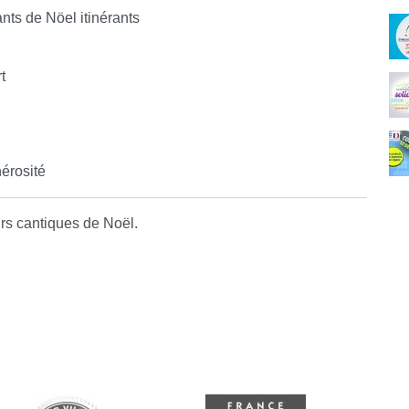
C
nts de Nöel itinérants
t
érosité
urs cantiques de Noël.