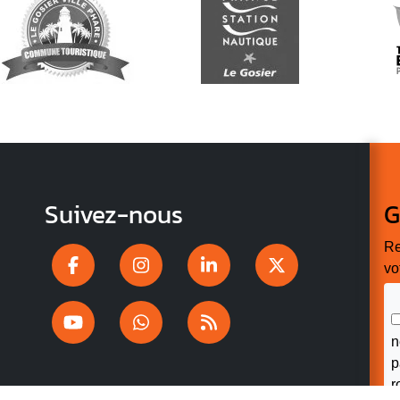
Suivez-nous
G
Re
vo
n
p
r