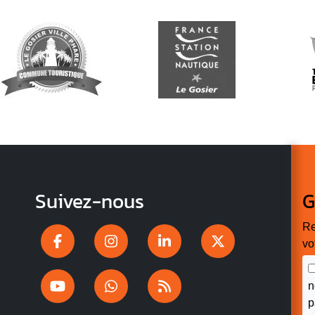
Suivez-nous
G
Re
vo
n
p