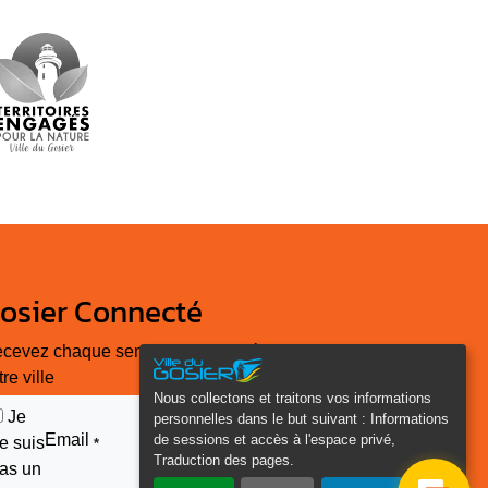
osier Connecté
cevez chaque semaine l'actualité de
tre ville
Nous collectons et traitons vos informations
Je
personnelles dans le but suivant :
Informations
Email
de sessions et accès à l'espace privé,
e suis
*
Traduction des pages
.
as un