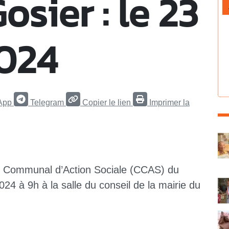
sier : le 23
2024
App
Telegram
Copier le lien
Imprimer la
C
re Communal d’Action Sociale (CCAS) du
24 à 9h à la salle du conseil de la mairie du