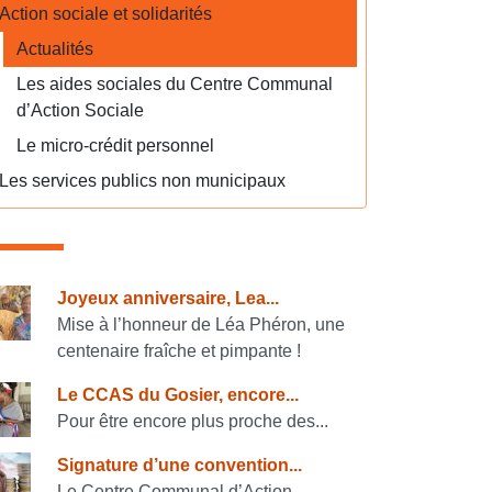
Action sociale et solidarités
Actualités
Les aides sociales du Centre Communal
d’Action Sociale
Le micro-crédit personnel
Les services publics non municipaux
onsulter également
Joyeux anniversaire, Lea...
Mise à l’honneur de Léa Phéron, une
centenaire fraîche et pimpante !
Le CCAS du Gosier, encore...
Pour être encore plus proche des...
Signature d’une convention...
Le Centre Communal d’Action