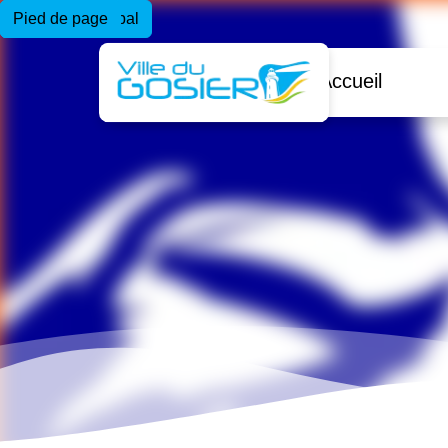
Menu principal
Contenu principal
Pied de page
Accueil