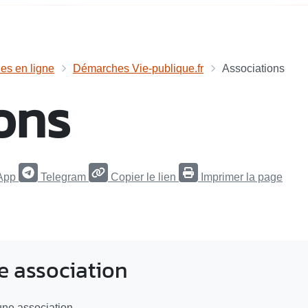
s en ligne
Démarches Vie-publique.fr
Associations
ons
App
Telegram
Copier le lien
Imprimer la page
 association
ne association