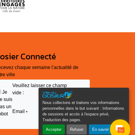
osier Connecté
cevez chaque semaine l'actualité de
tre ville
Veuillez laisser ce champ
Je
vide :
e suis
Nous collectons et traitons vos informations
as un
personnelles dans le but suivant :
Informations
Email
*
obot
de sessions et accès à l'espace privé,
Traduction des pages
.
Accepter
Refuser
En savoir plus