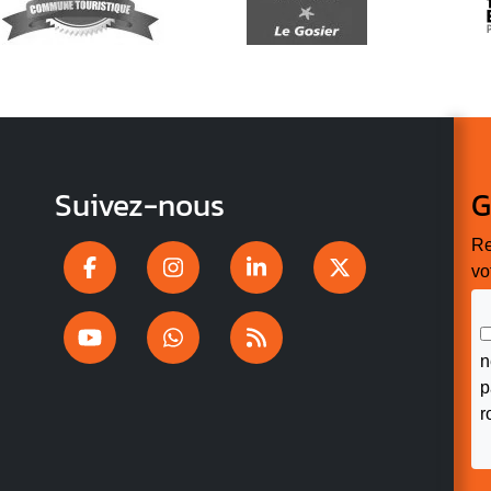
Suivez-nous
G
Re
vo
n
p
r