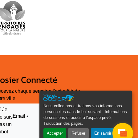
osier Connecté
cevez chaque semaine l'actualité de
tre ville
Nous collectons et traitons vos informations
Je
personnelles dans le but suivant :
Informations
Email
e suis
*
de sessions et accès à l'espace privé,
Traduction des pages
.
as un
obot
Accepter
Refuser
En savoir plus