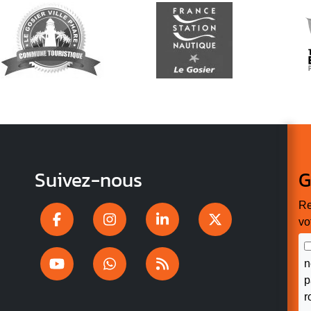
Suivez-nous
G
Re
vo
n
p
r