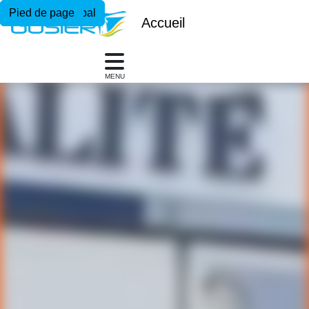
Menu principal
Contenu principal
Pied de page
Accueil
MENU