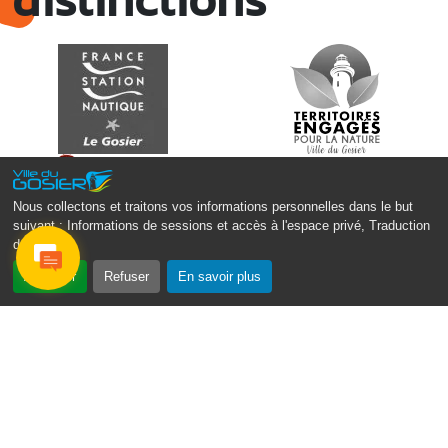
Nous collectons et traitons vos informations personnelles dans le but
suivant :
Informations de sessions et accès à l'espace privé, Traduction
des pages
.
Accepter
Refuser
En savoir plus
Monsieur le Maire Michel HOTIN
Ville du Gosier
67, Boulevard du Général de Gaulle
97190 Le Gosier