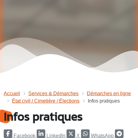
Accueil
Services & Démarches
Démarches en ligne
État civil / Cimetière / Élections
Infos pratiques
Infos pratiques
Facebook
LinkedIn
X
WhatsApp