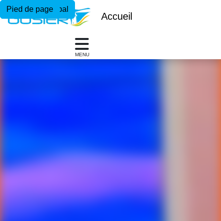
Menu principal
Contenu principal
Pied de page
Accueil
MENU