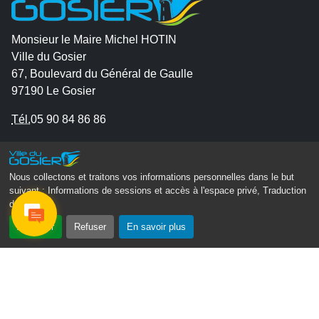
Monsieur le Maire Michel HOTIN
Ville du Gosier
67, Boulevard du Général de Gaulle
97190 Le Gosier
Tél.
05 90 84 86 86
Envoyer un email
Contacter la P.R.A.D.A
Nous collectons et traitons vos informations personnelles dans le but
Contactez le délégué à la protection des données
suivant :
Informations de sessions et accès à l'espace privé, Traduction
des pages
.
personnelles - D.P.O
Accepter
Refuser
En savoir plus
Suivez-nous