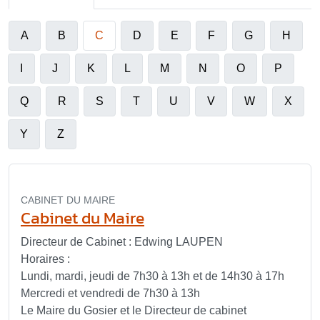
A
B
C
D
E
F
G
H
I
J
K
L
M
N
O
P
Q
R
S
T
U
V
W
X
Y
Z
CABINET DU MAIRE
Cabinet du Maire
Directeur de Cabinet : Edwing LAUPEN
Horaires :
Lundi, mardi, jeudi de 7h30 à 13h et de 14h30 à 17h
Mercredi et vendredi de 7h30 à 13h
Le Maire du Gosier et le Directeur de cabinet