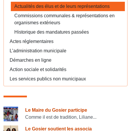
Actualités des élus et de leurs représentations
Commissions communales & représentations en
organismes extérieurs
Historique des mandatures passées
Actes réglementaires
L’administration municipale
Démarches en ligne
Action sociale et solidarités
Les services publics non municipaux
Consulter également
Le Maire du Gosier participe
Comme il est de tradition, Liliane...
Le Gosier soutient les associa