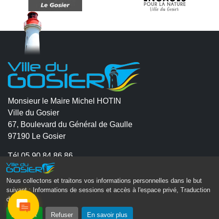
Monsieur le Maire Michel HOTIN
Ville du Gosier
67, Boulevard du Général de Gaulle
97190 Le Gosier
Tél.
05 90 84 86 86
Envoyer un email
Nous collectons et traitons vos informations personnelles dans le but
Contacter la P.R.A.D.A
suivant :
Informations de sessions et accès à l'espace privé, Traduction
des pages
.
Contactez le délégué à la protection des données
personnelles - D.P.O
Accepter
Refuser
En savoir plus