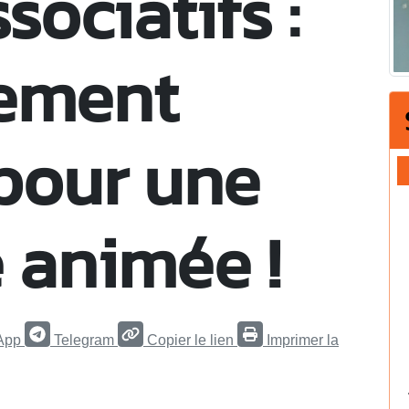
sociatifs :
ement
our une
animée !
App
Telegram
Copier le lien
Imprimer la