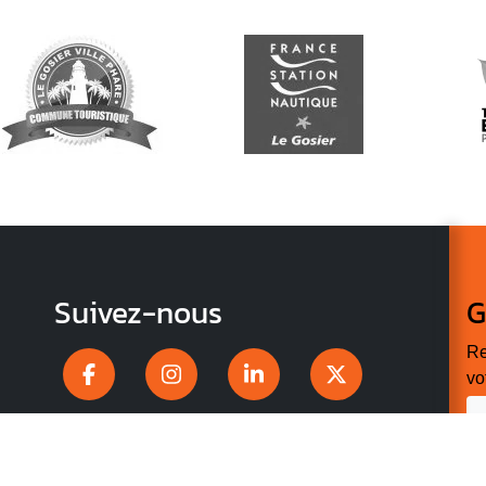
Suivez-nous
G
Re
vo
n