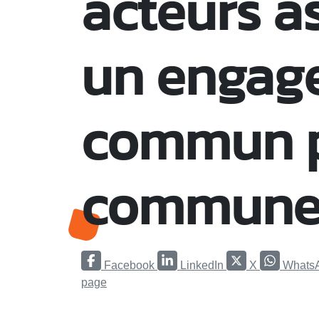
acteurs as
un engag
commun p
commune 
Facebook
LinkedIn
X
Whats
page