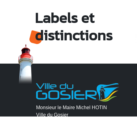
Labels et
distinctions
Monsieur le Maire Michel HOTIN
Ville du Gosier
67, Boulevard du Général de Gaulle
97190 Le Gosier