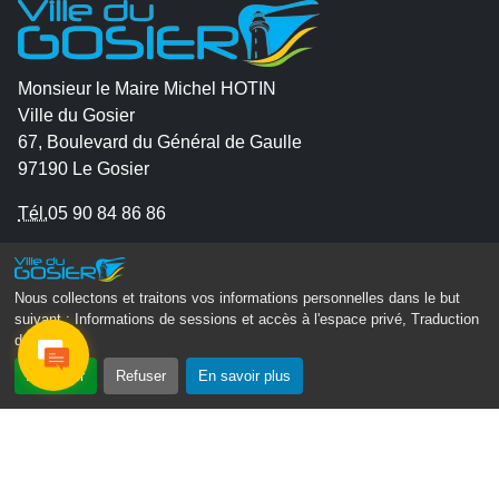
Monsieur le Maire Michel HOTIN
Ville du Gosier
67, Boulevard du Général de Gaulle
97190 Le Gosier
Tél.
05 90 84 86 86
Envoyer un email
Contacter la P.R.A.D.A
Nous collectons et traitons vos informations personnelles dans le but
Contactez le délégué à la protection des données
suivant :
Informations de sessions et accès à l'espace privé, Traduction
des pages
.
personnelles - D.P.O
Accepter
Refuser
En savoir plus
Suivez-nous