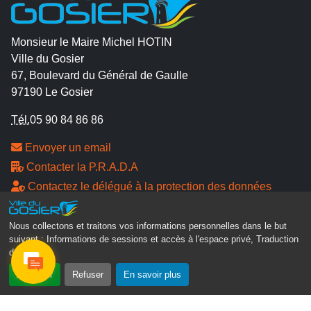
Monsieur le Maire Michel HOTIN
Ville du Gosier
67, Boulevard du Général de Gaulle
97190 Le Gosier
Tél.
05 90 84 86 86
Envoyer un email
Contacter la P.R.A.D.A
Contactez le délégué à la protection des données
personnelles - D.P.O
Nous collectons et traitons vos informations personnelles dans le but
Suivez-nous
suivant :
Informations de sessions et accès à l'espace privé, Traduction
des pages
.
Accepter
Refuser
En savoir plus