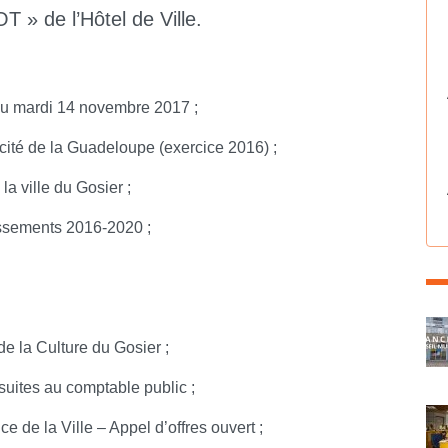
 » de l’Hôtel de Ville.
du mardi 14 novembre 2017 ;
icité de la Guadeloupe (exercice 2016) ;
a ville du Gosier ;
issements 2016-2020 ;
C
de la Culture du Gosier ;
suites au comptable public ;
 de la Ville – Appel d’offres ouvert ;