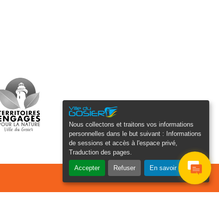
Nous collectons et traitons vos informations
personnelles dans le but suivant :
Informations
de sessions et accès à l'espace privé,
Traduction des pages
.
Accepter
Refuser
En savoir plus
osier Connecté