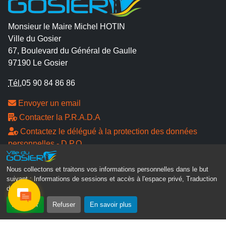
Monsieur le Maire Michel HOTIN
Ville du Gosier
67, Boulevard du Général de Gaulle
97190 Le Gosier
Tél.
05 90 84 86 86
Envoyer un email
Contacter la P.R.A.D.A
Contactez le délégué à la protection des données
personnelles - D.P.O
Suivez-nous
Nous collectons et traitons vos informations personnelles dans le but
suivant :
Informations de sessions et accès à l'espace privé, Traduction
des pages
.
Accepter
Refuser
En savoir plus