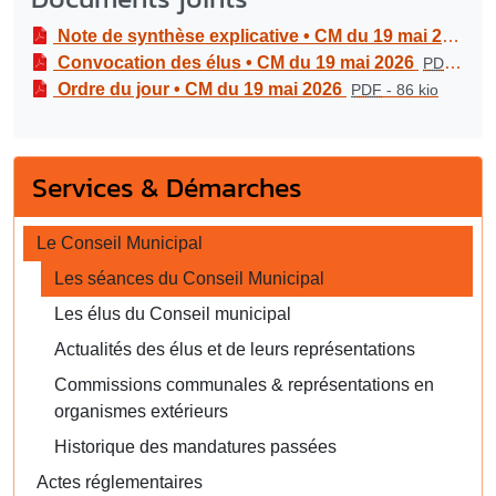
Note de synthèse explicative • CM du 19 mai 2026
P
Convocation des élus • CM du 19 mai 2026
PDF
-
65.3
Ordre du jour • CM du 19 mai 2026
PDF
-
86 kio
Services & Démarches
Le Conseil Municipal
Les séances du Conseil Municipal
Les élus du Conseil municipal
Actualités des élus et de leurs représentations
Commissions communales & représentations en
organismes extérieurs
Historique des mandatures passées
Actes réglementaires