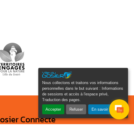
Nous collectons et traitons vos informations
personnelles dans le but suivant :
Informations
de sessions et accès à l'espace privé,
Traduction des pages
.
Accepter
Refuser
En savoir plus
osier Connecté
cevez chaque semaine l'actualité de