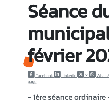
Séance du
municipal
février 2
Facebook
LinkedIn
X
Whats
page
- 1ère séance ordinaire 