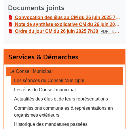
Documents joints
Convocation des élus au CM du 26 juin 2025 7h30
P
Note de synthèse explicative CM du 26 juin 2025 7h30
Ordre du jour CM du 26 juin 2025 7h30
PDF
-
87.6 kio
Services & Démarches
Le Conseil Municipal
Les séances du Conseil Municipal
Les élus du Conseil municipal
Actualités des élus et de leurs représentations
Commissions communales & représentations en
organismes extérieurs
Historique des mandatures passées