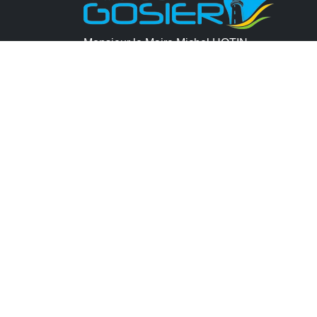
Monsieur le Maire Michel HOTIN
Ville du Gosier
67, Boulevard du Général de Gaulle
97190 Le Gosier
Tél.
05 90 84 86 86
Envoyer un email
Contacter la P.R.A.D.A
Contactez le délégué à la protection des
données personnelles - D.P.O
CONTACT
MENTIONS LÉGALES
POLITIQUE DE
CONFORME
PLAN DU SITE
GÉRER LES COOKI