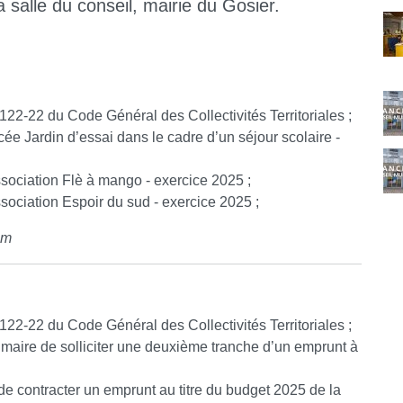
 salle du conseil, mairie du Gosier.
C
2122-22 du Code Général des Collectivités Territoriales ;
cée Jardin d’essai dans le cadre d’un séjour scolaire -
ssociation Flè à mango - exercice 2025 ;
ssociation Espoir du sud - exercice 2025 ;
um
2122-22 du Code Général des Collectivités Territoriales ;
 maire de solliciter une deuxième tranche d’un emprunt à
 de contracter un emprunt au titre du budget 2025 de la