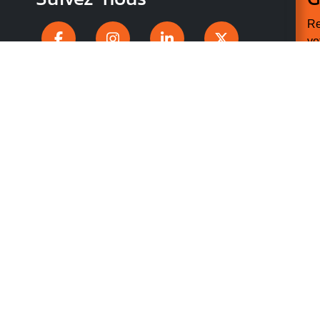
Re
vo
n
p
r
 CONFIDENTIALITÉ
ACCESSIBILITÉ : PARTIELLEMENT
ES