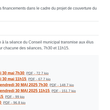
es financements dans le cadre du projet de couverture du
ion à la séance du Conseil municipal transmise aux élus
our chacune des séances, 7h30 et 11h15.
i 30 mai 7h30
PDF
-
72.7 kio
i 30 mai 11h15
PDF
-
67.7 kio
Vendredi 30 MAI 2025 7h30
PDF
-
148.7 kio
Vendredi 30 MAI 2025 11h15
PDF
-
151.7 kio
15
PDF
-
99 kio
0
PDF
-
96.8 kio