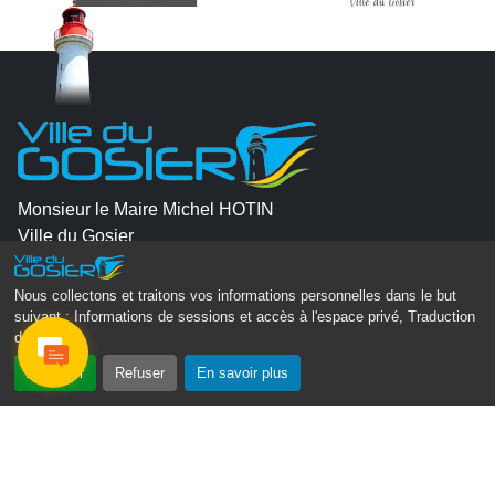
Monsieur le Maire Michel HOTIN
Ville du Gosier
67, Boulevard du Général de Gaulle
97190 Le Gosier
Nous collectons et traitons vos informations personnelles dans le but
suivant :
Informations de sessions et accès à l'espace privé, Traduction
Tél.
05 90 84 86 86
des pages
.
Accepter
Refuser
En savoir plus
Envoyer un email
Contacter la P.R.A.D.A
Contactez le délégué à la protection des données
personnelles - D.P.O