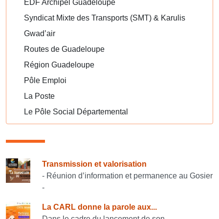
EDF Archipel Guadeloupe
Syndicat Mixte des Transports (SMT) & Karulis
Gwad’air
Routes de Guadeloupe
Région Guadeloupe
Pôle Emploi
La Poste
Le Pôle Social Départemental
Consulter également
Transmission et valorisation
- Réunion d’information et permanence au Gosier
-
La CARL donne la parole aux...
Dans le cadre du lancement de son...