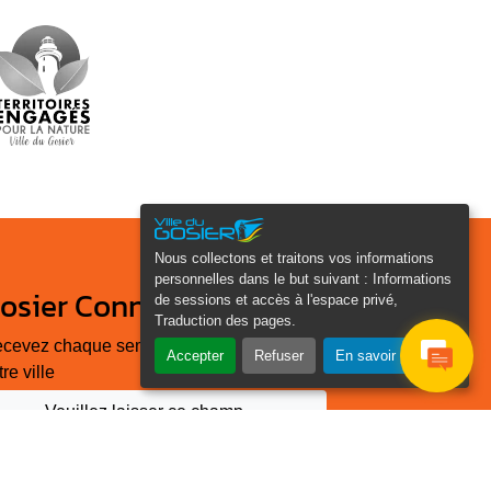
Nous collectons et traitons vos informations
personnelles dans le but suivant :
Informations
osier Connecté
de sessions et accès à l'espace privé,
Traduction des pages
.
cevez chaque semaine l'actualité de
Accepter
Refuser
En savoir plus
tre ville
Veuillez laisser ce champ
Je
vide :
e suis
as un