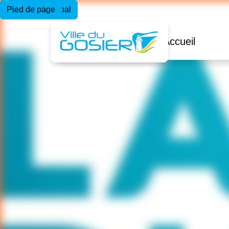
Menu principal
Contenu principal
Pied de page
Accueil