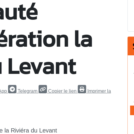
uté
ration la
u Levant
App
Telegram
Copier le lien
Imprimer la
e la Riviéra du Levant