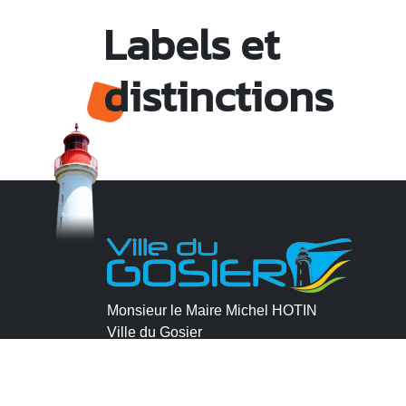
Labels et
distinctions
Monsieur le Maire Michel HOTIN
Ville du Gosier
67, Boulevard du Général de Gaulle
97190 Le Gosier