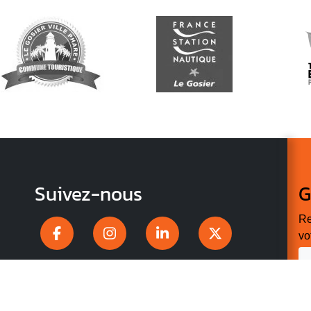
Suivez-nous
G
Re
vo
n
p