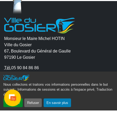
Monsieur le Maire Michel HOTIN
Ville du Gosier
67, Boulevard du Général de Gaulle
97190 Le Gosier
Tél.
05 90 84 86 86
Envoyer un email
Nous collectons et traitons vos informations personnelles dans le but
Contacter la P.R.A.D.A
suivant :
Informations de sessions et accès à l'espace privé, Traduction
Contactez le délégué à la protection des données
des pages
.
personnelles - D.P.O
Accepter
Refuser
En savoir plus
Suivez-nous