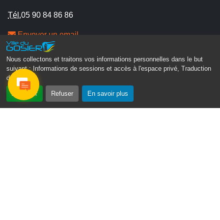
Tél.
05 90 84 86 86
Envoyer un email
Contacter la P.R.A.D.A
Nous collectons et traitons vos informations personnelles dans le but
Contactez le délégué à la protection des données
suivant :
Informations de sessions et accès à l'espace privé, Traduction
personnelles - D.P.O
des pages
.
Accepter
Refuser
En savoir plus
Suivez-nous