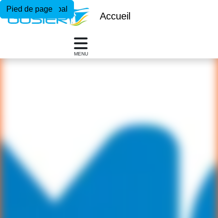
Menu principal
Contenu principal
Pied de page
Accueil
MENU