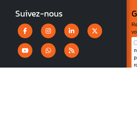
Suivez-nous
G
Re
vo
n
p
r
V
v