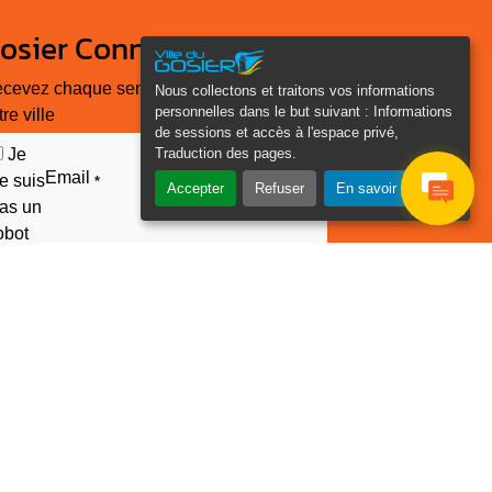
osier Connecté
cevez chaque semaine l'actualité de
Nous collectons et traitons vos informations
personnelles dans le but suivant :
Informations
tre ville
de sessions et accès à l'espace privé,
Traduction des pages
.
Je
Email
e suis
*
Accepter
Refuser
En savoir plus
as un
obot
euillez laisser ce champ
ide :