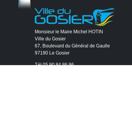
Monsieur le Maire Michel HOTIN
Ville du Gosier
67, Boulevard du Général de Gaulle
97190 Le Gosier
Tél.
05 90 84 86 86
Envoyer un email
Contacter la P.R.A.D.A
Contactez le délégué à la protection des
données personnelles - D.P.O