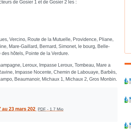
eurs de Gosier 1 et de Gosier 2 les :
ues, Vercino, Route de la Mutuelle, Providence, Pliane,
ne, Mare-Gaillard, Bernard, Simonet, le bourg, Belle-
 des hôtels, Pointe de la Verdure.
hampagne, Leroux, Impasse Leroux, Tombeau, Mare a
Ravine, Impasse Nocente, Chemin de Labouaye, Barbès,
C
uiampo, Beaumanoir, Michaux 1, Michaux 2, Gros Monbin.
7 au 23 mars 202
PDF
-
1.7 Mio