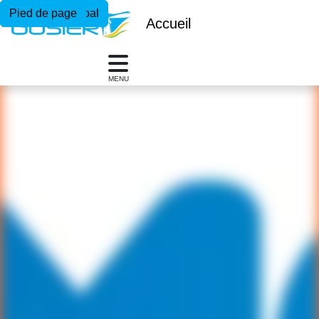
Menu principal
Contenu principal
Pied de page
Accueil
MENU