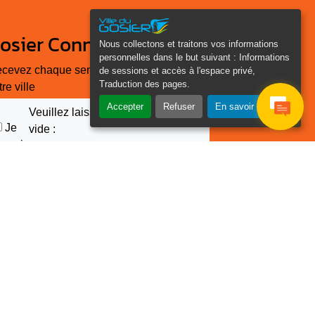
osier Connecté
Nous collectons et traitons vos informations
personnelles dans le but suivant :
Informations
cevez chaque semaine l'actualité de
de sessions et accès à l'espace privé,
Traduction des pages
.
tre ville
Accepter
Refuser
En savoir plus
Veuillez laisser ce champ
Je
vide :
e suis
as un
Email
*
obot