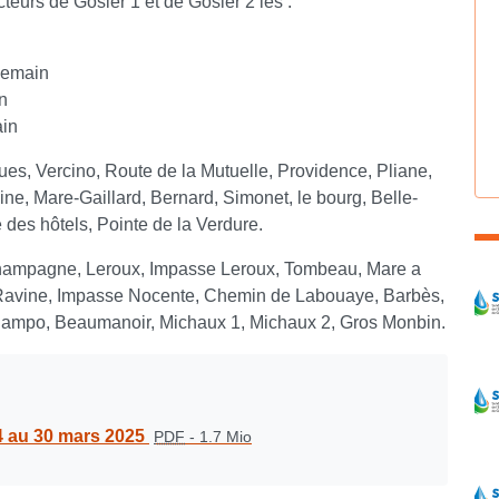
eurs de Gosier 1 et de Gosier 2 les :
demain
n
ain
ues, Vercino, Route de la Mutuelle, Providence, Pliane,
ne, Mare-Gaillard, Bernard, Simonet, le bourg, Belle-
 des hôtels, Pointe de la Verdure.
hampagne, Leroux, Impasse Leroux, Tombeau, Mare a
C
Ravine, Impasse Nocente, Chemin de Labouaye, Barbès,
uiampo, Beaumanoir, Michaux 1, Michaux 2, Gros Monbin.
4 au 30 mars 2025
PDF
-
1.7 Mio