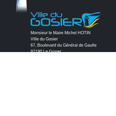
Monsieur le Maire Michel HOTIN
Ville du Gosier
67, Boulevard du Général de Gaulle
97190 Le Gosier
Tél.
05 90 84 86 86
Envoyer un email
Contacter la P.R.A.D.A
Contactez le délégué à la protection des
données personnelles - D.P.O