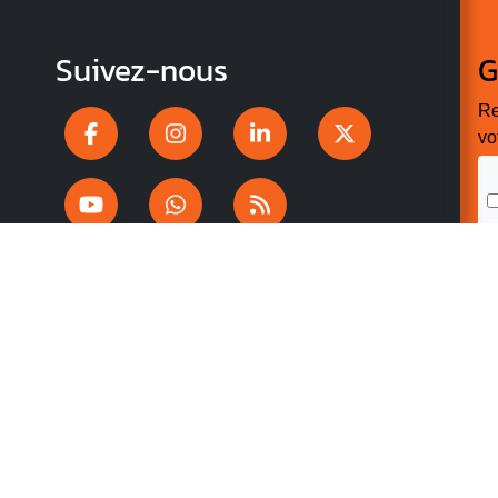
Suivez-nous
G
Re
vo
n
p
r