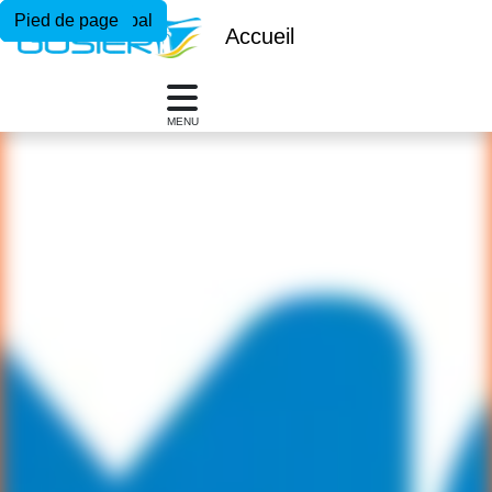
Menu principal
Contenu principal
Pied de page
Accueil
MENU