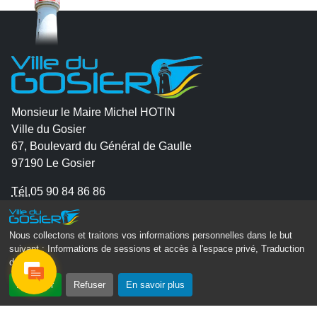
Monsieur le Maire Michel HOTIN
Ville du Gosier
67, Boulevard du Général de Gaulle
97190 Le Gosier
Tél.
05 90 84 86 86
Envoyer un email
Nous collectons et traitons vos informations personnelles dans le but
Contacter la P.R.A.D.A
suivant :
Informations de sessions et accès à l'espace privé, Traduction
Contactez le délégué à la protection des données
des pages
.
personnelles - D.P.O
Accepter
Refuser
En savoir plus