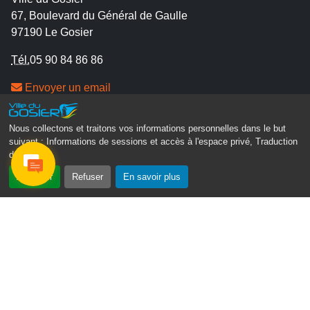
67, Boulevard du Général de Gaulle
97190 Le Gosier
Tél.
05 90 84 86 86
Envoyer un email
Contacter la P.R.A.D.A
Contactez le délégué à la protection des données
Nous collectons et traitons vos informations personnelles dans le but
suivant :
Informations de sessions et accès à l'espace privé, Traduction
personnelles - D.P.O
des pages
.
Suivez-nous
Accepter
Refuser
En savoir plus