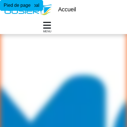
Menu principal
Contenu principal
Pied de page
Accueil
MENU