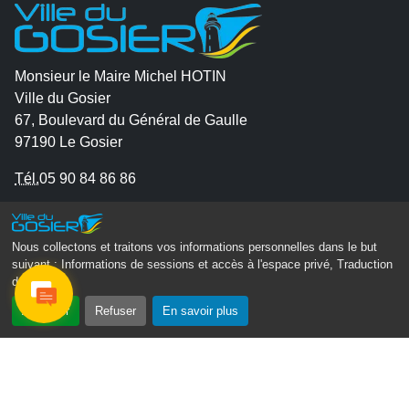
Monsieur le Maire Michel HOTIN
Ville du Gosier
67, Boulevard du Général de Gaulle
97190 Le Gosier
Tél.
05 90 84 86 86
Envoyer un email
Contacter la P.R.A.D.A
Nous collectons et traitons vos informations personnelles dans le but
suivant :
Informations de sessions et accès à l'espace privé, Traduction
Contactez le délégué à la protection des données
des pages
.
personnelles - D.P.O
Accepter
Refuser
En savoir plus
Suivez-nous