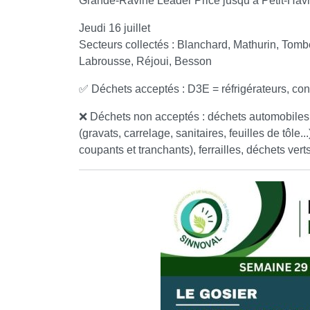
Grande-Ravine Leader Price jusqu’à Petit-Hav
Jeudi 16 juillet
Secteurs collectés : Blanchard, Mathurin, Tom
Labrousse, Réjoui, Besson
✅ Déchets acceptés : D3E = réfrigérateurs, con
❌ Déchets non acceptés : déchets automobiles (
(gravats, carrelage, sanitaires, feuilles de tôl
coupants et tranchants), ferrailles, déchets ver