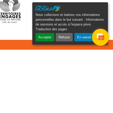
Nous collectons et traitons vos informations
personnelles dans le but suivant :
Informations
de sessions et accès à l'espace privé,
Traduction des pages
.
Accepter
Refuser
En savoir plus
osier Connecté
cevez chaque semaine l'actualité de
tre ville
Je
Email
e suis
*
as un
obot