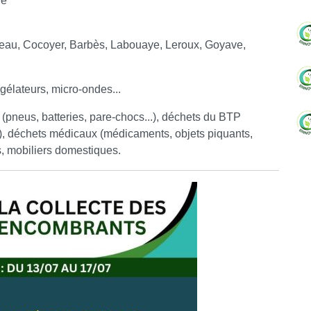
re
C
beau, Cocoyer, Barbès, Labouaye, Leroux, Goyave,
gélateurs, micro-ondes...
pneus, batteries, pare-chocs...), déchets du BTP
e...), déchets médicaux (médicaments, objets piquants,
ts, mobiliers domestiques.