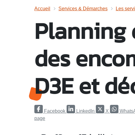
Accueil
Services & Démarches
Les serv
Planning 
des enco
D3E et dé
Facebook
LinkedIn
X
Whats
page