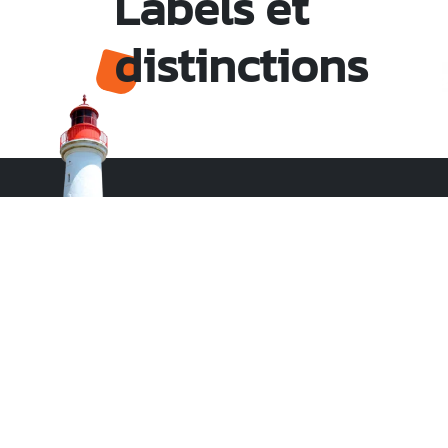
Labels et
distinctions
Monsieur le Maire Michel HOTIN
Ville du Gosier
67, Boulevard du Général de Gaulle
97190 Le Gosier
Tél.
05 90 84 86 86