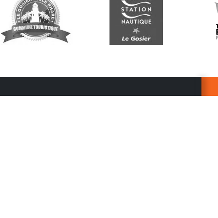
Suivez-nous
G
Re
vo
n
p
r