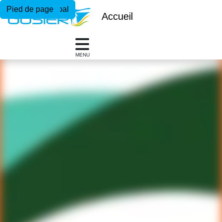
Menu principal
Contenu principal
Pied de page
Accueil
MENU