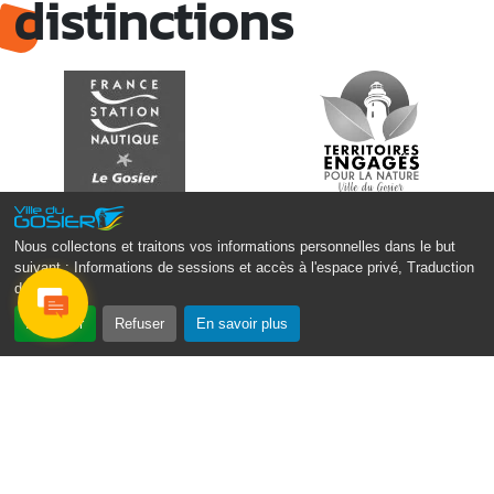
distinctions
Nous collectons et traitons vos informations personnelles dans le but
suivant :
Informations de sessions et accès à l'espace privé, Traduction
des pages
.
Accepter
Refuser
En savoir plus
Monsieur le Maire Michel HOTIN
Ville du Gosier
67, Boulevard du Général de Gaulle
97190 Le Gosier